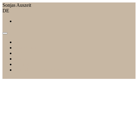
Sonjas Auszeit
DE
EN
Home
Unterkunft
Preise
Anfrage
Buchen
Ferienhaus Donnerskirchen