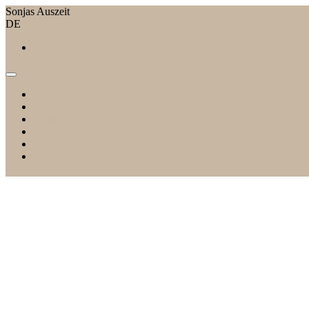
Sonjas Auszeit
DE
EN
Home
Unterkunft
Preise
Anfrage
Buchen
Ferienhaus Donnerskirchen