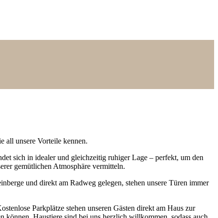
 all unsere Vorteile kennen.
t sich in idealer und gleichzeitig ruhiger Lage – perfekt, um den
serer gemütlichen Atmosphäre vermitteln.
Weinberge und direkt am Radweg gelegen, stehen unsere Türen immer
ostenlose Parkplätze stehen unseren Gästen direkt am Haus zur
en können. Haustiere sind bei uns herzlich willkommen, sodass auch